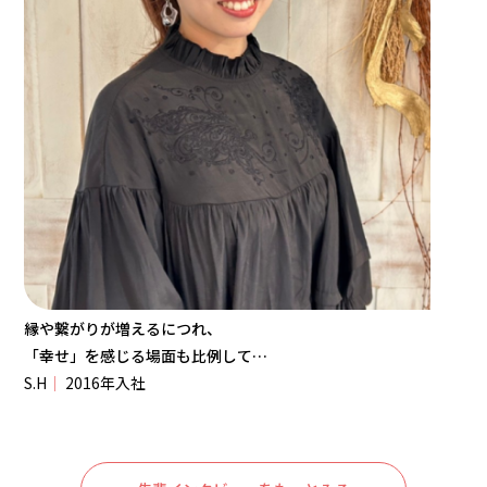
縁や繋がりが増えるにつれ、
「幸せ」を感じる場面も比例して
増えています。
S.H
｜
2016年入社